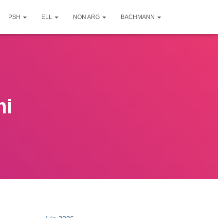
PSH
ELL
NON ARG
BACHMANN
mi