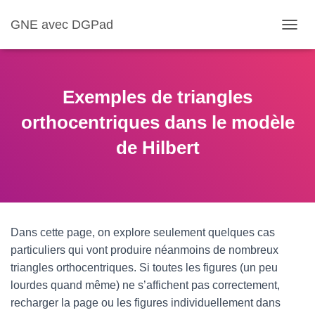
GNE avec DGPad
D
É
P
L
I
Exemples de triangles
E
R
orthocentriques dans le modèle
L
de Hilbert
A
N
A
V
I
G
A
Dans cette page, on explore seulement quelques cas
T
particuliers qui vont produire néanmoins de nombreux
I
O
triangles orthocentriques. Si toutes les figures (un peu
N
lourdes quand même) ne s’affichent pas correctement,
recharger la page ou les figures individuellement dans