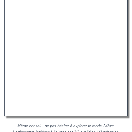
Même conseil : ne pas hésiter à explorer le mode
.
L
i
b
r
e