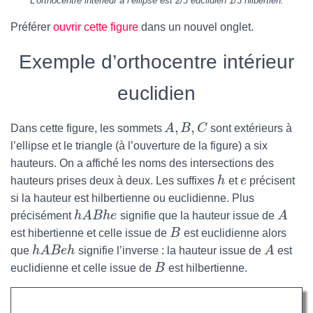
L’orthocentre intérieur à l’ellipse est 2/3 euclidien 1/3 hilbertien.
Préférer
ouvrir cette figure
dans un nouvel onglet.
Exemple d’orthocentre intérieur
euclidien
,
,
Dans cette figure, les sommets
A
B
C
sont extérieurs à
l’ellipse et le triangle (à l’ouverture de la figure) a six
hauteurs. On a affiché les noms des intersections des
hauteurs prises deux à deux. Les suffixes
h
et
e
précisent
si la hauteur est hilbertienne ou euclidienne. Plus
précisément
h
A
B
h
e
signifie que la hauteur issue de
A
est hibertienne et celle issue de
B
est euclidienne alors
que
h
A
B
e
h
signifie l’inverse : la hauteur issue de
A
est
euclidienne et celle issue de
B
est hilbertienne.