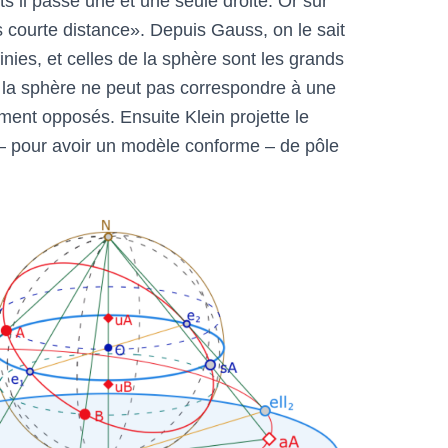
s il passe une et une seule droite. Or sur
s courte distance». Depuis Gauss, on le sait
ies, et celles de la sphère sont les grands
c la sphère ne peut pas correspondre à une
ement opposés. Ensuite Klein projette le
– pour avoir un modèle conforme – de pôle