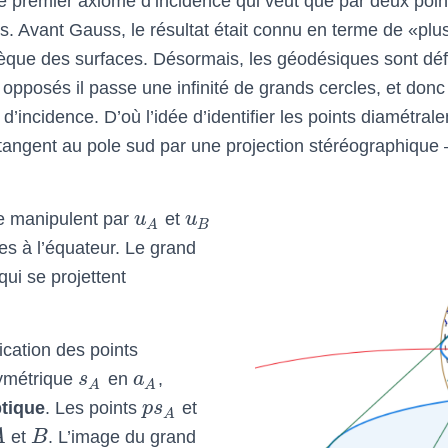
le premier axiome d’incidence qui veut que par deux point
es. Avant Gauss, le résultat était connu en terme de «plu
èque des surfaces. Désormais, les géodésiques sont défin
 opposés il passe une infinité de grands cercles, et don
d’incidence. D’où l’idée d’identifier les points diamétral
tangent au pole sud par une projection stéréographique 
 manipulent par
u
et
u
B
A
èles à l’équateur. Le grand
qui se projettent
ication des points
symétrique
s
en
a
,
A
A
ptique
. Les points
p
s
et
A
A
et
B
. L’image du grand