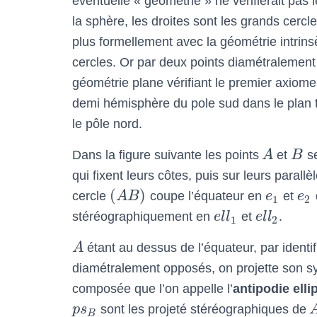
éventuelle « géométrie » ne vérifierait pas 
la sphère, les droites sont les grands cercl
plus formellement avec la géométrie intrins
cercles. Or par deux points diamétralement
géométrie plane vérifiant le premier axiome 
demi hémisphère du pole sud dans le plan 
le pôle nord.
Dans la figure suivante les points
A
et
B
se
qui fixent leurs côtes, puis sur leurs parall
(
)
cercle
A
B
coupe l’équateur en
e
et
e
1
2
stéréographiquement en
e
l
l
et
e
l
l
.
1
2
A
étant au dessus de l’équateur, par identif
diamétralement opposés, on projette son 
composée que l’on appelle l’
antipodie elli
p
s
sont les projeté stéréographiques de
B