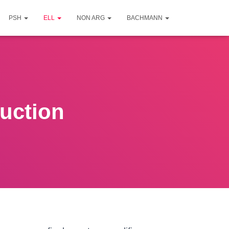
PSH
ELL
NON ARG
BACHMANN
duction