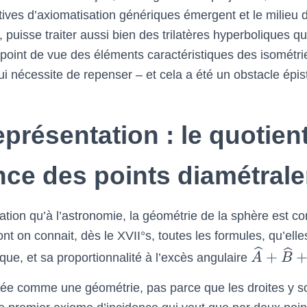
ives d’axiomatisation génériques émergent et le milieu 
, puisse traiter aussi bien des trilatères hyperboliques q
 point de vue des éléments caractéristiques des isométries
 qui nécessite de repenser – et cela a été un obstacle ép
présentation : le quotient
ence des points diamétra
gation qu’à l’astronomie, la géométrie de la sphère est 
ont on connait, dès le XVII°s, toutes les formules, qu’ell
ˆ
ˆ
+
ique, et sa proportionnalité à l’excès angulaire
A
B
érée comme une géométrie, pas parce que les droites y s