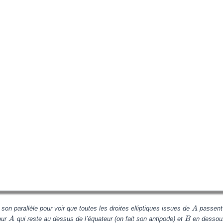
son parallèle pour voir que toutes les droites elliptiques issues de
passent
A
pour
qui reste au dessus de l’équateur (on fait son antipode) et
en dessous 
A
B