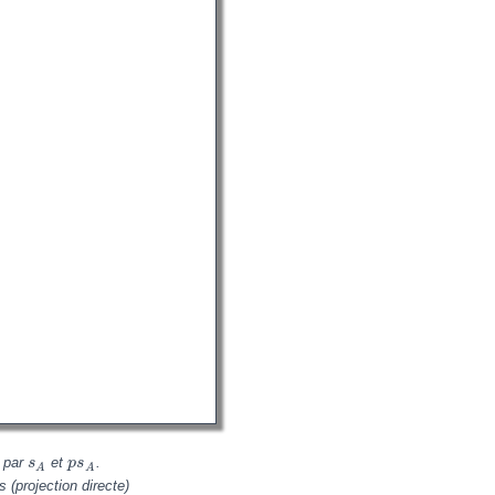
 par
et
.
s
p
s
A
A
(projection directe)