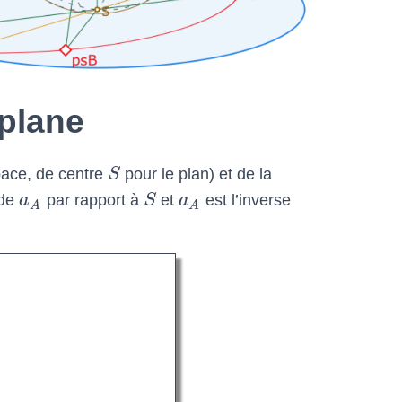
 plane
pace, de centre
S
pour le plan) et de la
 de
a
par rapport à
S
et
a
est l’inverse
A
A