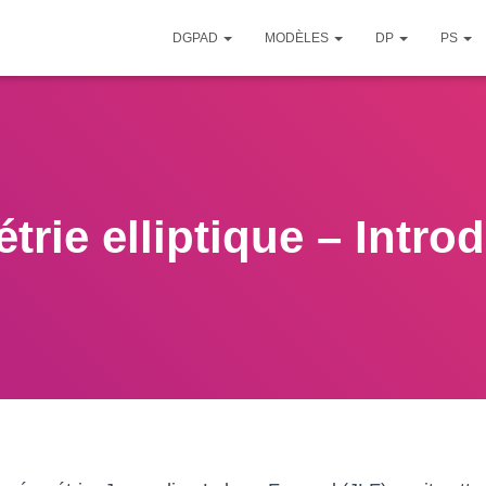
DGPAD
MODÈLES
DP
PS
rie elliptique – Intro