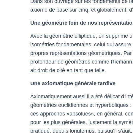
Dans son ouvrage sur les fondements de la 
axiome de base sur cinq, et globalement, d
Une géométrie loin de nos représentati
Avec la géométrie elliptique, on supprime un
isométries fondamentales, celui qui assure 
propres représentations géométriques. Par exe
profondeur de géomètres comme Riemann, le
ait droit de cité en tant que telle.
Une axiomatique générale tardive
Axiomatiquement aussi il a été délicat d’int
géométries euclidiennes et hyperboliques : s
ces approches «absolues», en général, comp
pour les plus générales, justement la symétr
pratiqué, depuis longtemps, puisqu’il s’agit,