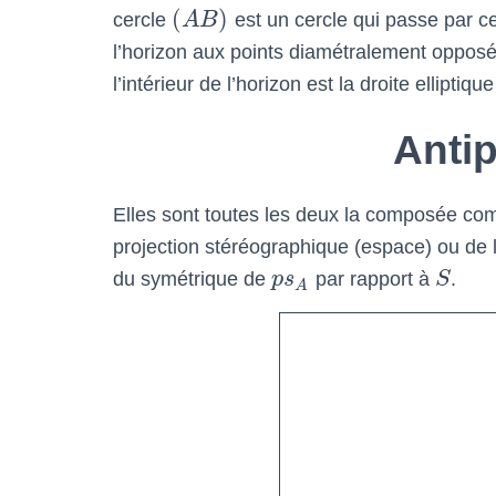
(
)
cercle
A
B
est un cercle qui passe par ce
l’horizon aux points diamétralement oppos
l’intérieur de l’horizon est la droite ellipti
Antip
Elles sont toutes les deux la composée com
projection stéréographique (espace) ou de l’
du symétrique de
p
s
par rapport à
S
.
A