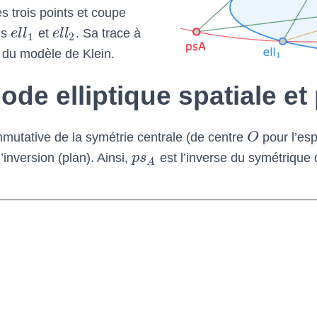
s trois points et coupe
és
e
l
l
et
e
l
l
. Sa trace à
1
2
que du modèle de Klein.
ode elliptique spatiale et
mutative de la symétrie centrale (de centre
O
pour l’es
inversion (plan). Ainsi,
p
s
est l’inverse du symétrique
A