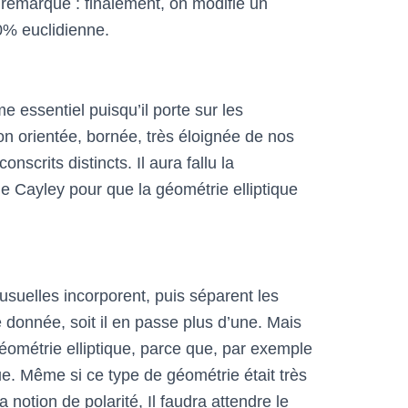
remarque : finalement, on modifie un
0% euclidienne.
 essentiel puisqu’il porte sur les
non orientée, bornée, très éloignée de nos
scrits distincts. Il aura fallu la
 Cayley pour que la géométrie elliptique
usuelles incorporent, puis séparent les
e donnée, soit il en passe plus d’une. Mais
ométrie elliptique, parce que, par exemple
que. Même si ce type de géométrie était très
 notion de polarité, Il faudra attendre le