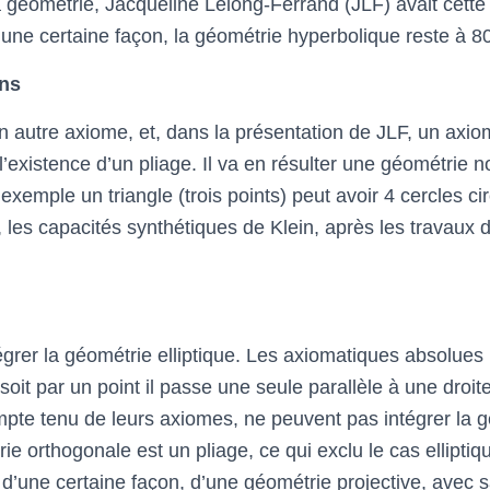
géométrie, Jacqueline Lelong-Ferrand (JLF) avait cette 
’une certaine façon, la géométrie hyperbolique reste à 8
ons
 autre axiome, et, dans la présentation de JLF, un axiome
l’existence d’un pliage. Il va en résulter une géométrie 
mple un triangle (trois points) peut avoir 4 cercles circon
s capacités synthétiques de Klein, après les travaux de
égrer la géométrie elliptique. Les axiomatiques absolues 
oit par un point il passe une seule parallèle à une droit
te tenu de leurs axiomes, ne peuvent pas intégrer la gé
ie orthogonale est un pliage, ce qui exclu le cas ellipti
 d’une certaine façon, d’une géométrie projective, avec sa