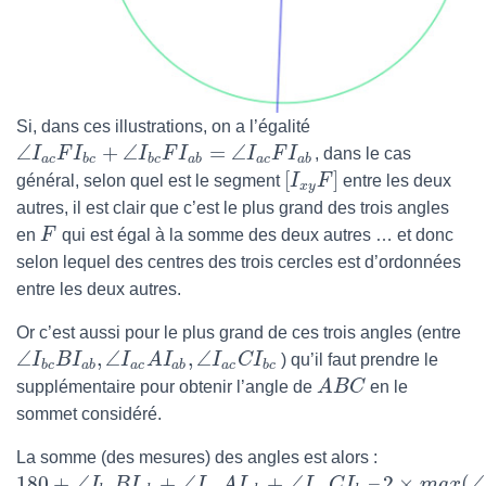
Si, dans ces illustrations, on a l’égalité
∠
+
∠
=
∠
I
F
I
I
F
I
I
F
I
, dans le cas
a
c
b
c
b
c
a
b
a
c
a
b
[
]
général, selon quel est le segment
I
F
entre les deux
x
y
autres, il est clair que c’est le plus grand des trois angles
en
F
qui est égal à la somme des deux autres … et donc
selon lequel des centres des trois cercles est d’ordonnées
entre les deux autres.
Or c’est aussi pour le plus grand de ces trois angles (entre
∠
,
∠
,
∠
I
B
I
I
A
I
I
C
I
) qu’il faut prendre le
b
c
a
b
a
c
a
b
a
c
b
c
supplémentaire pour obtenir l’angle de
A
B
C
en le
sommet considéré.
La somme (des mesures) des angles est alors :
180
+
∠
+
∠
+
∠
–
2
×
(
∠
I
B
I
I
A
I
I
C
I
m
a
x