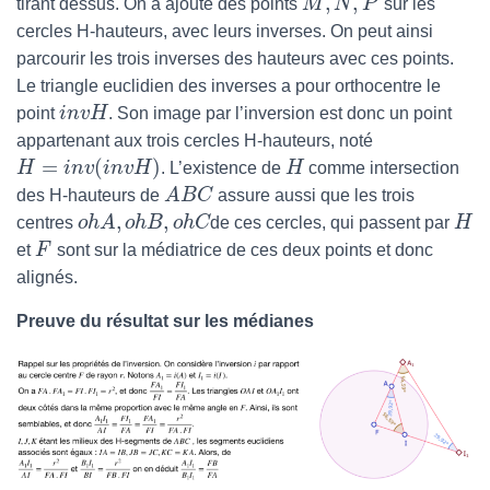
,
,
tirant dessus. On a ajouté des points
M
N
P
sur les
cercles H-hauteurs, avec leurs inverses. On peut ainsi
parcourir les trois inverses des hauteurs avec ces points.
Le triangle euclidien des inverses a pour orthocentre le
point
i
n
v
H
. Son image par l’inversion est donc un point
appartenant aux trois cercles H-hauteurs, noté
=
(
)
H
i
n
v
i
n
v
H
. L’existence de
H
comme intersection
des H-hauteurs de
A
B
C
assure aussi que les trois
,
,
centres
o
h
A
o
h
B
o
h
C
de ces cercles, qui passent par
H
et
F
sont sur la médiatrice de ces deux points et donc
alignés.
Preuve du résultat sur les médianes