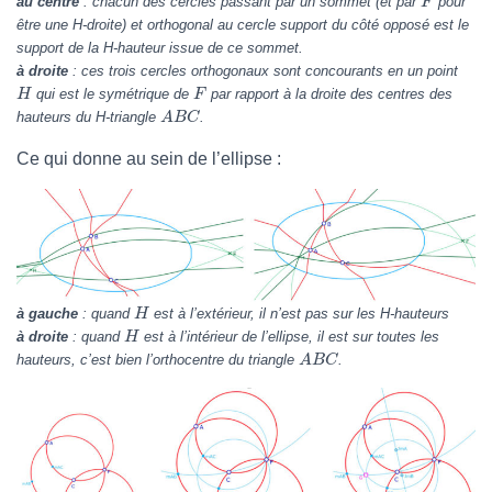
au centre
: chacun des cercles passant par un sommet (et par
pour
F
être une H-droite) et orthogonal au cercle support du côté opposé est le
support de la H-hauteur issue de ce sommet.
à droite
: ces trois cercles orthogonaux sont concourants en un point
qui est le symétrique de
par rapport à la droite des centres des
H
F
hauteurs du H-triangle
.
A
B
C
Ce qui donne au sein de l’ellipse :
à gauche
: quand
est à l’extérieur, il n’est pas sur les H-hauteurs
H
à droite
: quand
est à l’intérieur de l’ellipse, il est sur toutes les
H
hauteurs, c’est bien l’orthocentre du triangle
.
A
B
C