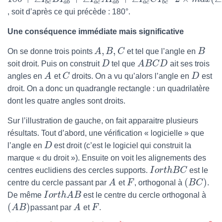
b
c
a
b
a
c
a
b
a
c
b
c
, soit d’après ce qui précède : 180°.
Une conséquence immédiate mais significative
,
,
On se donne trois points
A
B
C
et tel que l’angle en
B
soit droit. Puis on construit
D
tel que
A
B
C
D
ait ses trois
angles en
A
et
C
droits. On a vu qu’alors l’angle en
D
est
droit. On a donc un quadrangle rectangle : un quadrilatère
dont les quatre angles sont droits.
Sur l’illustration de gauche, on fait apparaitre plusieurs
résultats. Tout d’abord, une vérification « logicielle » que
l’angle en
D
est droit (c’est le logiciel qui construit la
marque « du droit »). Ensuite on voit les alignements des
centres euclidiens des cercles supports.
I
o
r
t
h
B
C
est le
(
)
centre du cercle passant par
A
et
F
, orthogonal à
B
C
.
De même
I
o
r
t
h
A
B
est le centre du cercle orthogonal à
(
)
A
B
passant par
A
et
F
.