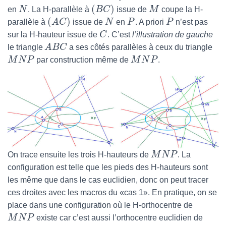
(
)
en
N
. La H-parallèle à
B
C
issue de
M
coupe la H-
(
)
parallèle à
A
C
issue de
N
en
P
. A priori
P
n’est pas
sur la H-hauteur issue de
C
. C’est
l’illustration de gauche
le triangle
A
B
C
a ses côtés parallèles à ceux du triangle
M
N
P
par construction même de
M
N
P
.
On trace ensuite les trois H-hauteurs de
M
N
P
. La
configuration est telle que les pieds des H-hauteurs sont
les même que dans le cas euclidien, donc on peut tracer
ces droites avec les macros du «cas 1». En pratique, on se
place dans une configuration où le H-orthocentre de
M
N
P
existe car c’est aussi l’orthocentre euclidien de