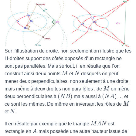
Sur l’illustration de droite, non seulement on illustre que les
H-droites support des côtés opposés d’un rectangle ne
sont pas parallèles. Mais surtout, il en résulte que l’on
construit ainsi deux points
M
et
N
desquels on peut
mener deux perpendiculaires, non seulement à une droite,
mais même à deux droites non parallèles : de
M
on mène
(
)
(
)
deux perpendiculaires à
N
B
mais aussi à
N
A
… et
ce sont les mêmes. De même en inversant les rôles de
M
et
N
.
Il en résulte par exemple que le triangle
M
A
N
est
rectangle en
A
mais possède une autre hauteur issue de