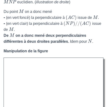
M
N
P
euclidien. (
illustration de droite
)
Du point
M
on a donc mené
(
)
• (en vert foncé) la perpendiculaire à
A
C
issue de
M
.
(
)
/
/
(
)
• (en vert clair) la perpendiculaire à
N
P
A
C
issue
de
M
.
De
M
on a donc mené deux perpendiculaires
différentes à deux droites parallèles.
Idem pour
N
.
Manipulation de la figure