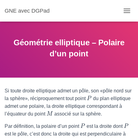
GNE avec DGPad
D
É
P
L
I
Géométrie elliptique – Polaire
E
R
d’un point
L
A
N
A
V
I
Si toute droite elliptique admet un pôle, son «pôle nord sur
G
A
la sphère», réciproquement tout point
P
du plan elliptique
T
admet une polaire, la droite elliptique correspondant à
I
l’équateur du point
M
associé sur la sphère.
O
N
Par définition, la polaire d’un point
P
est la droite dont
P
est le pôle, c’est donc la droite qui est perpendiculaire à