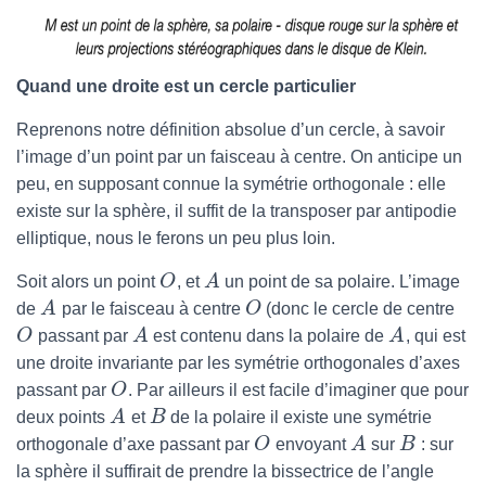
Quand une droite est un cercle particulier
Reprenons notre définition absolue d’un cercle, à savoir
l’image d’un point par un faisceau à centre. On anticipe un
peu, en supposant connue la symétrie orthogonale : elle
existe sur la sphère, il suffit de la transposer par antipodie
elliptique, nous le ferons un peu plus loin.
Soit alors un point
O
, et
A
un point de sa polaire. L’image
de
A
par le faisceau à centre
O
(donc le cercle de centre
O
passant par
A
est contenu dans la polaire de
A
, qui est
une droite invariante par les symétrie orthogonales d’axes
passant par
O
. Par ailleurs il est facile d’imaginer que pour
deux points
A
et
B
de la polaire il existe une symétrie
orthogonale d’axe passant par
O
envoyant
A
sur
B
: sur
la sphère il suffirait de prendre la bissectrice de l’angle