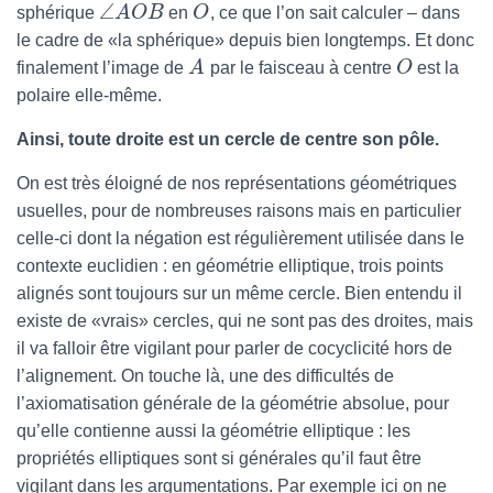
∠
sphérique
A
O
B
en
O
, ce que l’on sait calculer – dans
le cadre de «la sphérique» depuis bien longtemps. Et donc
finalement l’image de
A
par le faisceau à centre
O
est la
polaire elle-même.
Ainsi, toute droite est un cercle de centre son pôle.
On est très éloigné de nos représentations géométriques
usuelles, pour de nombreuses raisons mais en particulier
celle-ci dont la négation est régulièrement utilisée dans le
contexte euclidien : en géométrie elliptique, trois points
alignés sont toujours sur un même cercle. Bien entendu il
existe de «vrais» cercles, qui ne sont pas des droites, mais
il va falloir être vigilant pour parler de cocyclicité hors de
l’alignement. On touche là, une des difficultés de
l’axiomatisation générale de la géométrie absolue, pour
qu’elle contienne aussi la géométrie elliptique : les
propriétés elliptiques sont si générales qu’il faut être
vigilant dans les argumentations. Par exemple ici on ne