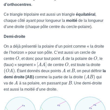
d’orthocentres
.
Ce triangle tripolaire est aussi un triangle
équilatéral
,
chaque côté ayant pour longueur la
moitié
de la longueur
d’une droite (chaque pôle centre du cercle-polaire).
Demi-droite
On a déjà présenté la polaire d’un point comme « la droite
de l’horizon » pour son pôle. C’est aussi un cercle de
centre
O
, et donc pour tout point
A
de la polaire de
O
, le
[
]
(faux) « segment »
A
A
de centre
O
, est toute la droite
(
)
O
A
. Étant donnés deux points
A
et
B
, on peut définir
la
(
)
demi droite [AB)
comme la partie de la droite
A
B
qui
va de
A
à sa polaire, en passant par
B
. Une demi-droite
est aussi la moitié d’une droite.