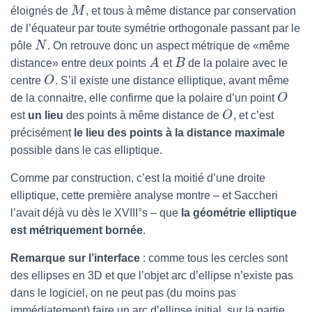
éloignés de
M
, et tous à même distance par conservation
de l’équateur par toute symétrie orthogonale passant par le
pôle
N
. On retrouve donc un aspect métrique de «même
distance» entre deux points
A
et
B
de la polaire avec le
centre
O
. S’il existe une distance elliptique, avant même
de la connaitre, elle confirme que la polaire d’un point
O
est
un lieu
des points à même distance de
O
, et c’est
précisément
le lieu des points à la distance maximale
possible dans le cas elliptique.
Comme par construction, c’est la moitié d’une droite
elliptique, cette première analyse montre – et Saccheri
l’avait déjà vu dès le XVIII°s – que
la géométrie elliptique
est métriquement bornée
.
Remarque sur l’interface
: comme tous les cercles sont
des ellipses en 3D et que l’objet arc d’ellipse n’existe pas
dans le logiciel, on ne peut pas (du moins pas
immédiatement) faire un arc d’ellipse initial, sur la partie